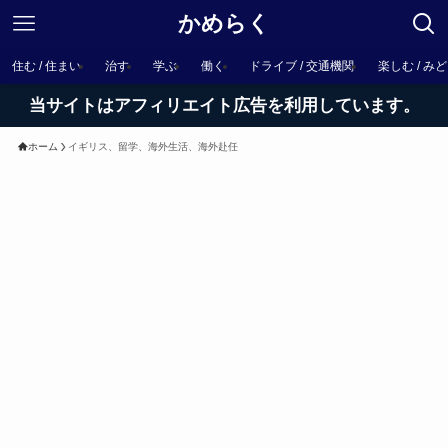
かめらく
住む / 住まい
治す
学ぶ
働く
ドライブ / 交通機関
楽しむ / み
当サイトはアフィリエイト広告を利用しています。
ホーム
イギリス、留学、海外生活、海外赴任