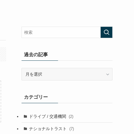
過去の記事
過
去
の
記
カテゴリー
事
ドライブ / 交通機関
(2)
ナショナルトラスト
(7)