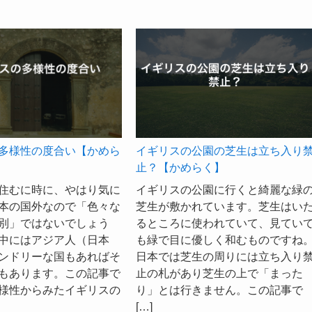
イギリスの公園の芝生は立ち入り
多様性の度合い【かめら
止？【かめらく】
イギリスの公園に行くと綺麗な緑
住むに時に、やはり気に
芝生が敷かれています。芝生はい
本の国外なので「色々な
るところに使われていて、見てい
別」ではないでしょう
も緑で目に優しく和むものですね
中にはアジア人（日本
日本では芝生の周りには立ち入り
ンドリーな国もあればそ
止の札があり芝生の上で「まった
もあります。この記事で
り」とは行きません。この記事で
様性からみたイギリスの
[…]