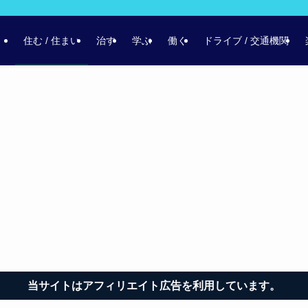
住む / 住まい
治す
学ぶ
働く
ドライブ / 交通機関
当サイトはアフィリエイト広告を利用しています。