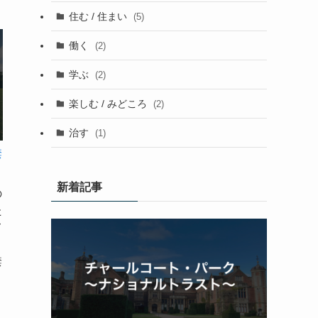
住む / 住まい
(5)
働く
(2)
学ぶ
(2)
楽しむ / みどころ
(2)
治す
(1)
禁
新着記事
の
た
て
。
禁