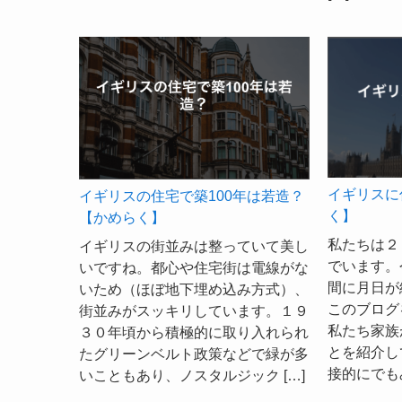
イギリスに
イギリスの住宅で築100年は若造？
く】
【かめらく】
私たちは２
イギリスの街並みは整っていて美し
でいます。
いですね。都心や住宅街は電線がな
間に月日が
いため（ほぼ地下埋め込み方式）、
このブログ
街並みがスッキリしています。１９
私たち家族
３０年頃から積極的に取り入れられ
とを紹介し
たグリーンベルト政策などで緑が多
接的にでも
いこともあり、ノスタルジック […]